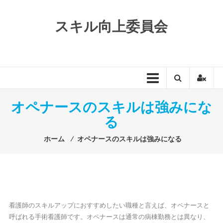
コ
ン
スキル向上委員会
テ
ン
ツ
へ
ス
キ
ッ
オペナースのスキルは強みにな
プ
る
ホーム
⁄
オペナースのスキルは強みになる
看護師のスキルアップにおすすめしたい職種と言えば、オペナースと
呼ばれる手術看護師です。オペナースは通常の病棟勤務とは異なり、