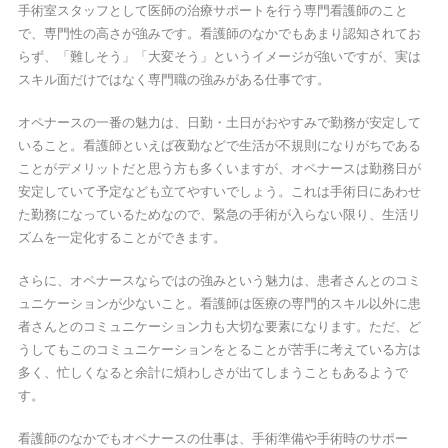
手術室スタッフとして医師の治療サポートを行う専門看護師のこと
で、専門性の高さが強みです。看護師のなかでもあまり認知されてお
らず、「難しそう」「大変そう」というイメージが強いですが、実は
スキル面だけではなく専門職の強みがある仕事です。
オペナースの一番の魅力は、日勤・土日がおやすみで勤務が安定して
いること。看護師といえば夜勤などで生活が不規則になりがちである
ことがデメリットだと思う方も多くいますが、オペナースは勤務日が
安定していて予定なども立てやすいでしょう。これは手術日にあわせ
た勤務になっているためなので、緊急の手術が入らない限り、生活リ
ズムを一定化することができます。
さらに、オペナースならではの強みという魅力は、患者さんとのコミ
ュニケーションが少ないこと。看護師は医療の専門的スキル以外に患
者さんとのコミュニケーション力も大切な要素になります。ただ、ど
うしてもこのコミュニケーションをとることが苦手に考えている方は
多く、忙しくなると余計に煩わしさが出てしまうこともあるようで
す。
看護師のなかでもオペナースの仕事は、手術準備や手術時のサポー